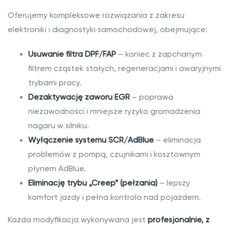
H
U
Oferujemy kompleksowe rozwiązania z zakresu
s
elektroniki i diagnostyki samochodowej, obejmujące:
u
Usuwanie filtra DPF/FAP
– koniec z zapchanym
w
filtrem cząstek stałych, regeneracjami i awaryjnymi
a
trybami pracy.
n
Dezaktywację zaworu EGR
– poprawa
i
niezawodności i mniejsze ryzyko gromadzenia
e
nagaru w silniku.
a
Wyłączenie systemu SCR/AdBlue
– eliminacja
d
problemów z pompą, czujnikami i kosztownym
b
płynem AdBlue.
l
Eliminację trybu „Creep” (pełzania)
– lepszy
u
komfort jazdy i pełna kontrola nad pojazdem.
e
Każda modyfikacja wykonywana jest
profesjonalnie, z