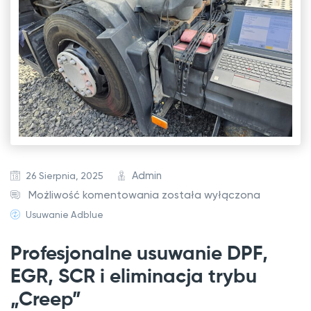
Admin
26 Sierpnia, 2025
V
Możliwość komentowania
została wyłączona
o
Usuwanie Adblue
l
Profesjonalne usuwanie DPF,
v
o
EGR, SCR i eliminacja trybu
F
„Creep”