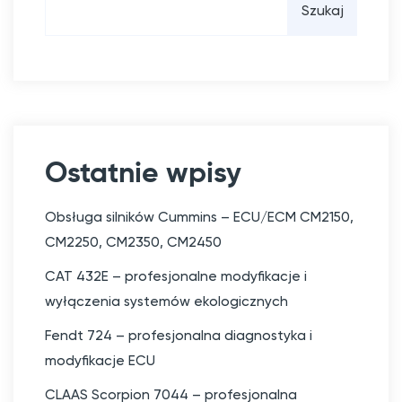
w
Szukaj
p
i
s
u
Ostatnie wpisy
Obsługa silników Cummins – ECU/ECM CM2150,
CM2250, CM2350, CM2450
CAT 432E – profesjonalne modyfikacje i
wyłączenia systemów ekologicznych
Fendt 724 – profesjonalna diagnostyka i
modyfikacje ECU
CLAAS Scorpion 7044 – profesjonalna