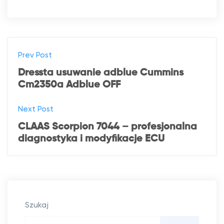
N
Prev Post
a
Dressta usuwanie adblue Cummins
Cm2350a Adblue OFF
w
Next Post
i
CLAAS Scorpion 7044 – profesjonalna
g
diagnostyka i modyfikacje ECU
a
c
j
Szukaj
a