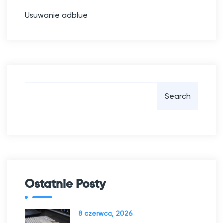
Usuwanie adblue
S
Search
z
u
k
a
j
Ostatnie Posty
8 czerwca, 2026