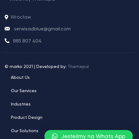
Wrocław
serwisadblue@gmail.com
885 807 404
© marko 2021 | Developed by:
Themepul
About Us
Our Services
Industries
Product Design
Our Solutions
Jesteśmy na Whats App