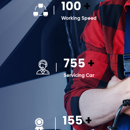
100
+
Working Speed
755
+
Servicing Car
155
+