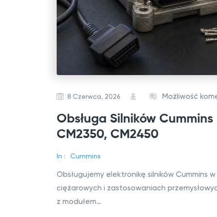
Możliwość ko
8 Czerwca, 2026
Obsługa Silników Cummin
CM2350, CM2450
In :
Cummins
Obsługujemy elektronikę silników Cummins 
ciężarowych i zastosowaniach przemysłowyc
z modułem…