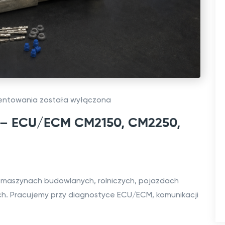
O
mentowania
została wyłączona
b
s – ECU/ECM CM2150, CM2250,
s
ł
u
g
w maszynach budowlanych, rolniczych, pojazdach
a
h. Pracujemy przy diagnostyce ECU/ECM, komunikacji
s
i