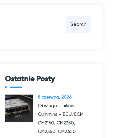
S
Search
z
u
k
a
j
Ostatnie Posty
8 czerwca, 2026
Obsługa silników
Cummins – ECU/ECM
CM2150, CM2250,
CM2350, CM2450