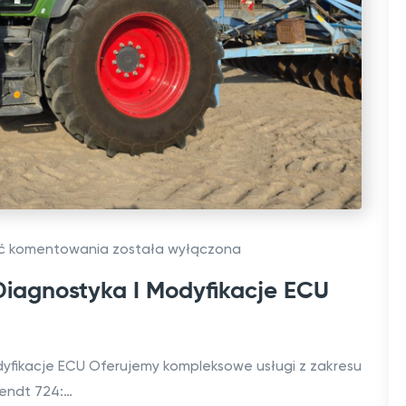
y
f
i
k
a
c
j
e
i
F
ść komentowania
została wyłączona
w
e
y
Diagnostyka I Modyfikacje ECU
n
ł
d
ą
t
c
dyfikacje ECU Oferujemy kompleksowe usługi z zakresu
7
z
Fendt 724:…
2
e