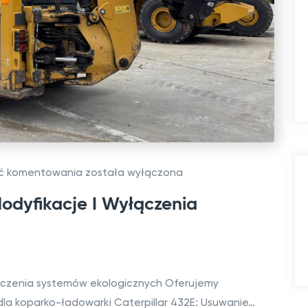
U
/
E
C
M
C
M
2
1
C
ść komentowania
została wyłączona
5
A
0
odyfikacje I Wyłączenia
T
,
4
C
3
M
2
2
łączenia systemów ekologicznych Oferujemy
E
2
 dla koparko-ładowarki Caterpillar 432E: Usuwanie…
–